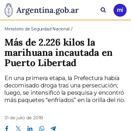
Pasar al contenido principal
Presidencia
Buscar
Ir
a
de
Mi
Ministerio de Seguridad Nacional
Arg
la
Más de 2.226 kilos la
Nación
marihuana incautada en
Puerto Libertad
En una primera etapa, la Prefectura había
decomisado droga tras una persecución;
luego, se intensificó la pesquisa y encontró
más paquetes “enfriados” en la orilla del río.
31 de julio de 2018
Compartir en Facebook
Compartir en Twitter
Compartir en Linkedin
Compartir en Whatsapp
Compartir en Telegram