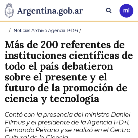
Pasar al contenido principal
Presidencia
Buscar
Ir
a
de
Mi
…
Noticias Archivo Agencia I+D+i
Arg
la
Más de 200 referentes de
Nación
instituciones científicas de
todo el país debatieron
sobre el presente y el
futuro de la promoción de
ciencia y tecnología
Contó con la presencia del ministro Daniel
Filmus y el presidente de la Agencia I+D+i,
Fernando Peirano y se realizó en el Centro
Cultural de la Ciencia.