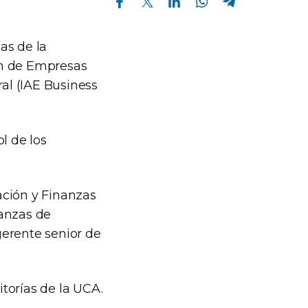
as de la
ón de Empresas
ral (IAE Business
l de los
ación y Finanzas
nanzas de
gerente senior de
orías de la UCA.