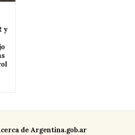
R y
jo
as
rol
cerca de Argentina.gob.ar