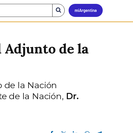
Mi
Buscar
en
el
Argen
sitio
 Adjunto de la
o de la Nación
te de la Nación,
Dr.
Compartir en Facebook
Compartir en Twitter
Compartir en Linkedin
Compartir en Whatsapp
Compartir en Telegram