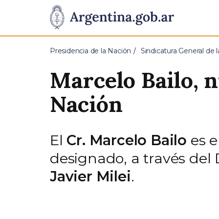
Pasar al contenido principal
Presidencia
de
Presidencia de la Nación
Sindicatura General de 
la
Marcelo Bailo, 
Nación
Nación
El
Cr. Marcelo Bailo
es e
designado, a través del 
Javier Milei
.