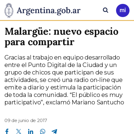
Pasar al contenido principal
Presidencia
Buscar
Ir
a
de
Mi
Malargüe: nuevo espacio
Arg
la
para compartir
Nación
Gracias al trabajo en equipo desarrollado
entre el Punto Digital de la Ciudad y un
grupo de chicos que participan de sus
actividades, se creó una radio on-line que
emite a diario y estimula la participación
de toda la comunidad. “El público es muy
participativo”, exclamó Mariano Santucho
09 de junio de 2017
Compartir en Facebook
Compartir en Twitter
Compartir en Linkedin
Compartir en Whatsapp
Compartir en Telegram