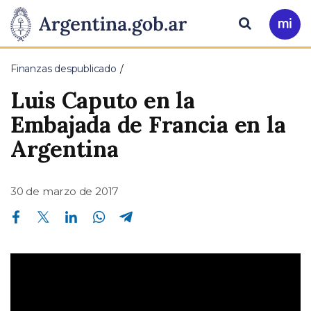
Pasar al contenido principal
Presidencia
Buscar
Ir
a
de
Mi
Finanzas despublicado
Arg
la
Luis Caputo en la
Nación
Embajada de Francia en la
Argentina
30 de marzo de 2017
Compartir en Facebook
Compartir en Twitter
Compartir en Linkedin
Compartir en Whatsapp
Compartir en Telegram