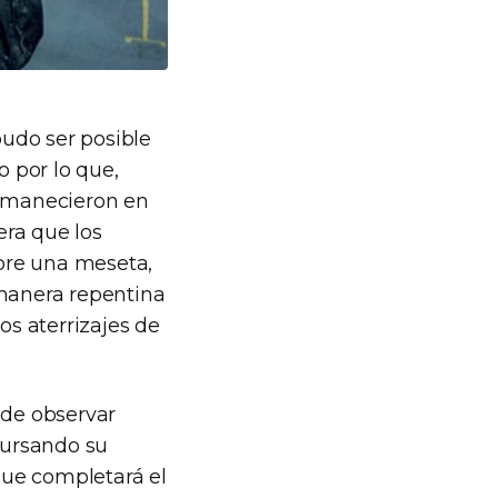
pudo ser posible
 por lo que,
ermanecieron en
era que los
obre una meseta,
 manera repentina
s aterrizajes de
 de observar
cursando su
que completará el