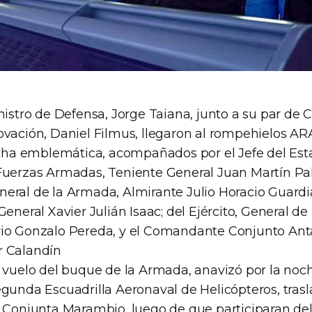
nistro de Defensa, Jorge Taiana, junto a su par de C
ovación, Daniel Filmus, llegaron al rompehielos AR
fecha emblemática, acompañados por el Jefe del Es
Fuerzas Armadas, Teniente General Juan Martín Pale
eral de la Armada, Almirante Julio Horacio Guardia
General Xavier Julián Isaac; del Ejército, General de
io Gonzalo Pereda, y el Comandante Conjunto Antá
r Calandín
e vuelo del buque de la Armada, anavizó por la noc
egunda Escuadrilla Aeronaval de Helicópteros, tra
a Conjunta Marambio, luego de que participaran del