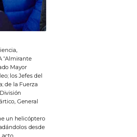
iencia,
A “Almirante
tado Mayor
o; los Jefes del
; de la Fuerza
 División
rtico, General
he un helicóptero
sladándolos desde
 acto