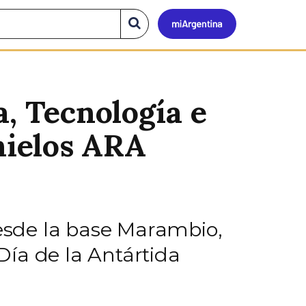
Mi
Buscar
en
el
Argen
sitio
a, Tecnología e
hielos ARA
desde la base Marambio,
ía de la Antártida