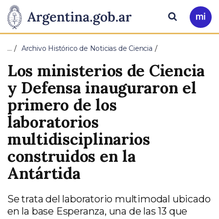
Pasar al contenido principal
Presidencia
Buscar
Ir
a
de
Mi
…
Archivo Histórico de Noticias de Ciencia
Arg
la
Los ministerios de Ciencia
Nación
y Defensa inauguraron el
primero de los
laboratorios
multidisciplinarios
construidos en la
Antártida
Se trata del laboratorio multimodal ubicado
en la base Esperanza, una de las 13 que