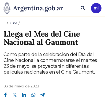
Pasar al contenido principal
Presidencia
Buscar
Ir
a
de
Mi
…
Cine
Arg
la
Llega el Mes del Cine
Nación
Nacional al Gaumont
Como parte de la celebración del Día del
Cine Nacional, a conmemorarse el martes
23 de mayo, se proyectarán diferentes
películas nacionales en el Cine Gaumont.
03 de mayo de 2023
Compartir en Facebook
Compartir en Twitter
Compartir en Linkedin
Compartir en Whatsapp
Compartir en Telegram