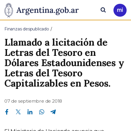
Pasar al contenido principal
Presidencia
Buscar
Ir
a
de
Mi
Finanzas despublicado
Arg
la
Llamado a licitación de
Nación
Letras del Tesoro en
Dólares Estadounidenses y
Letras del Tesoro
Capitalizables en Pesos.
07 de septiembre de 2018
Compartir en Facebook
Compartir en Twitter
Compartir en Linkedin
Compartir en Whatsapp
Compartir en Telegram