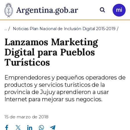
Pasar al contenido principal
Presidencia
Buscar
Ir
a
de
Mi
…
Noticias Plan Nacional de Inclusión Digital 2015-2019
Arg
la
Lanzamos Marketing
Nación
Digital para Pueblos
Turísticos
Emprendedores y pequeños operadores de
productos y servicios turísticos de la
provincia de Jujuy aprendieron a usar
Internet para mejorar sus negocios.
15 de marzo de 2018
Compartir en Facebook
Compartir en Twitter
Compartir en Linkedin
Compartir en Whatsapp
Compartir en Telegram