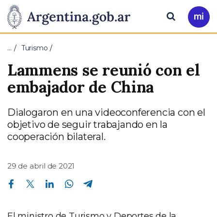
Pasar al contenido principal
Presidencia
Buscar
Ir
a
de
Mi
…
Turismo
Arg
la
Lammens se reunió con el
Nación
embajador de China
Dialogaron en una videoconferencia con el
objetivo de seguir trabajando en la
cooperación bilateral.
29 de abril de 2021
Compartir en Facebook
Compartir en Twitter
Compartir en Linkedin
Compartir en Whatsapp
Compartir en Telegram
El ministro de Turismo y Deportes de la