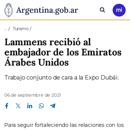
Pasar al contenido principal
Presidencia
Buscar
Ir
a
de
Mi
…
Turismo
Arg
la
Lammens recibió al
Nación
embajador de los Emiratos
Árabes Unidos
Trabajo conjunto de cara a la Expo Dubái.
06 de septiembre de 2021
Compartir en Facebook
Compartir en Twitter
Compartir en Linkedin
Compartir en Whatsapp
Compartir en Telegram
Para seguir fortaleciendo las relaciones con los