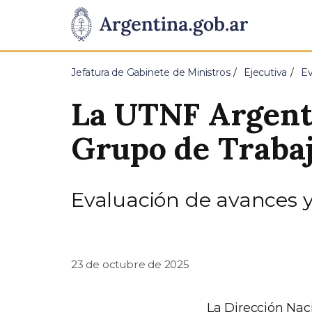
Pasar al contenido principal
Presidencia
de
Jefatura de Gabinete de Ministros
Ejecutiva
Ev
la
La UTNF Argenti
Nación
Grupo de Traba
Evaluación de avances y
23 de octubre de 2025
La Dirección Nac