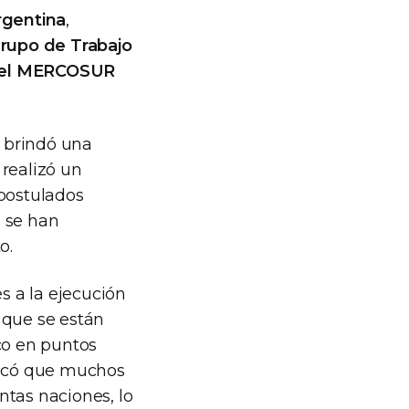
rgentina
,
Grupo de Trabajo
 del MERCOSUR
 brindó una
 realizó un
 postulados
o se han
o.
s a la ejecución
 que se están
co en puntos
stacó que muchos
intas naciones, lo