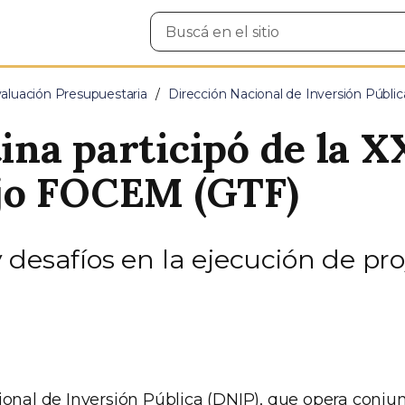
Buscar
en
el
sitio
aluación Presupuestaria
Dirección Nacional de Inversión Públic
na participó de la X
jo FOCEM (GTF)
 desafíos en la ejecución de p
ional de Inversión Pública (DNIP), que opera conj