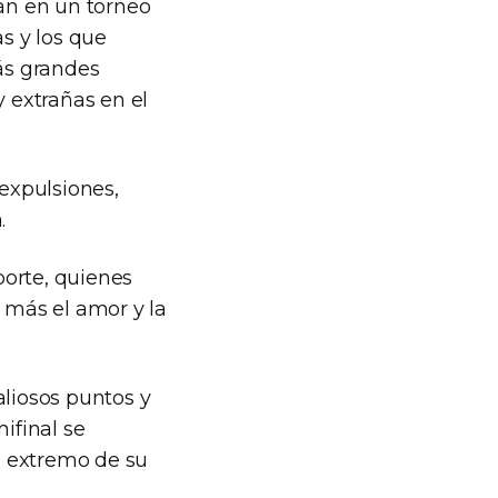
rán en un torneo
as y los que
más grandes
y extrañas en el
expulsiones,
.
porte, quienes
, más el amor y la
liosos puntos y
ifinal se
al extremo de su