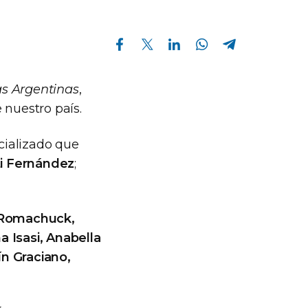
Compartir en Facebook
Compartir en Twitter
Compartir en Linkedin
Compartir en Whatsapp
Compartir en Telegram
as Argentinas
,
 nuestro país.
cializado que
iti Fernández
;
n Romachuck,
a Isasi, Anabella
ín Graciano,