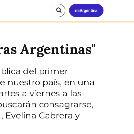
Mi
Buscar
en
el
Argen
sitio
ras Argentinas"
ública del primer
e nuestro país, en una
rtes a viernes a las
s buscarán consagrarse,
, Evelina Cabrera y