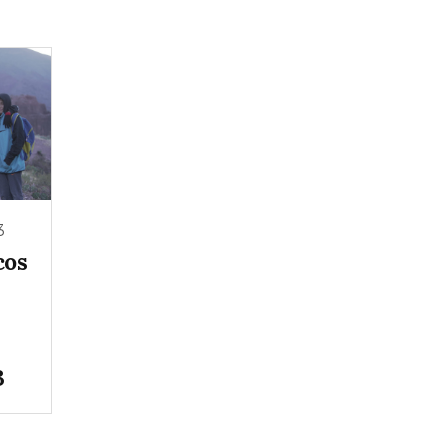
3
cos
3