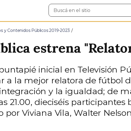
Buscar
en
el
sitio
os y Contenidos Públicos 2019-2023
blica estrena "Relato
puntapié inicial en Televisión P
 a la mejor relatora de fútbol d
ntegración y la igualdad; de ma
as 21.00, dieciséis participante
 por Viviana Vila, Walter Nelson