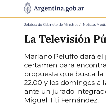
Pasar al contenido principal
Presidencia
de
Jefatura de Gabinete de Ministros
Noticias Medi
la
La Televisión Pú
Nación
Mariano Peluffo dará el 
certamen para encontrar
propuesta que busca la i
22.00 y los domingos a l
ante un jurado integrado
Miguel Titi Fernández.