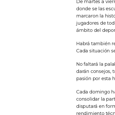
De martes a viern
donde se las escu
marcaron la histo
jugadores de todo
ámbito del depor
Habrá también re
Cada situación se
No faltará la pa
darán consejos, t
pasión por esta h
Cada domingo hab
consolidar la par
disputará en form
rendimiento técni