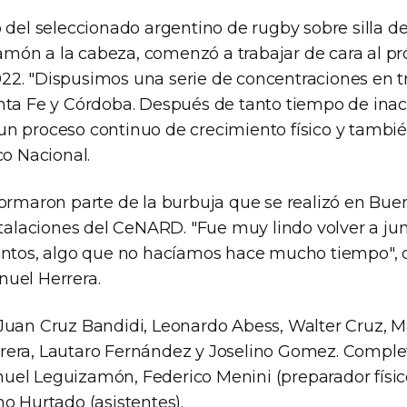
 del seleccionado argentino de rugby sobre silla d
ón a la cabeza, comenzó a trabajar de cara al pró
2. "Dispusimos una serie de concentraciones en tr
nta Fe y Córdoba. Después de tanto tiempo de inac
n proceso continuo de crecimiento físico y también
co Nacional.
formaron parte de la burbuja que se realizó en Buen
nstalaciones del CeNARD. "Fue muy lindo volver a ju
untos, algo que no hacíamos hace mucho tiempo", 
uel Herrera.
Juan Cruz Bandidi, Leonardo Abess, Walter Cruz, M
era, Lautaro Fernández y Joselino Gomez. Comple
el Leguizamón, Federico Menini (preparador físic
o Hurtado (asistentes).