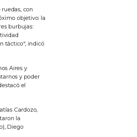
e ruedas, con
ximo objetivo: la
es burbujas:
tividad
 táctico", indicó
os Aires y
ntarnos y poder
destacó el
atías Cardozo,
taron la
o), Diego