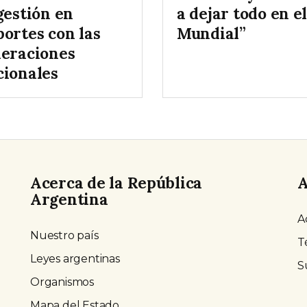
gestión en
a dejar todo en e
portes con las
Mundial”
deraciones
cionales
Acerca de la República
A
Argentina
A
Nuestro país
T
Leyes argentinas
S
Organismos
Mapa del Estado