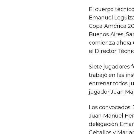
El cuerpo técnico
Emanuel Leguizam
Copa América 202
Buenos Aires, Sa
comienza ahora u
el Director Técni
Siete jugadores 
trabajó en las i
entrenar todos j
jugador Juan Man
Los convocados: 
Juan Manuel Herr
delegación Emanu
Ceballos y Marian