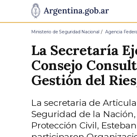
Pasar al contenido principal
Presidencia
de
Ministerio de Seguridad Nacional
Agencia Federa
la
La Secretaría E
Nación
Consejo Consulti
Gestión del Rie
La secretaria de Articul
Seguridad de la Nación, 
Protección Civil, Esteb
participaron Organizacio