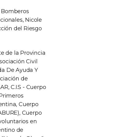
de Bomberos
cionales, Nicole
cción del Riesgo
e de la Provincia
sociación Civil
gada De Ayuda Y
ciación de
R, C.I.S - Cuerpo
 Primeros
gentina, Cuerpo
CABURE), Cuerpo
voluntarios en
ntino de