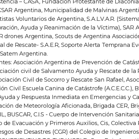
stencia – CASA, Fundación Protestante de Diaconía 
KSAR Argentina, Municipalidad de Malvinas Argenti
stas Voluntarios de Argentina, S.A.L.V.A.R. (Siste
loración, Ayuda y Reanimación de la Víctima), SA
 drones Argentina, Scouts de Argentina Asociación 
al de Rescate- S.A.E.R, Soporte Alerta Temprana E
 Satem Argentina.
ntes: Asociación Argentina de Prevención de Catást
ación civil de Salvamento Ayuda y Rescate de la 
ciación Civil de Socorro y Rescate San Rafael, Asoci
n Civil Escuela Canina de Catástrofe (A.C.E.C.C.), B.A
 Ayuda y Respuesta Inmediata en Emergencias y Cat
ción de Meteorología Aficionada, Brigada CER, Bri
, BUSCAR, C.I.S - Cuerpo de Intervención Sanitari
 de Evacuación y Primeros Auxilios, Cis, Colectiva
esgos de Desastres (CGR) del Colegio de Ingenieros