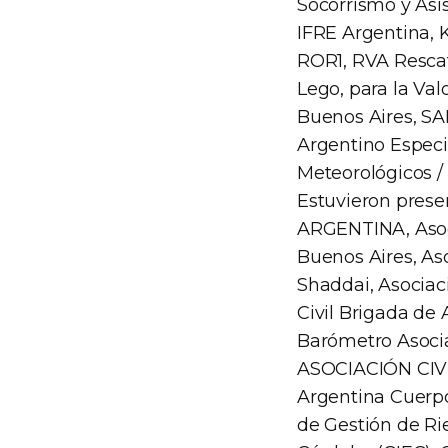
Socorrismo y Asi
IFRE Argentina, 
ROR1, RVA Rescati
Lego, para la Va
Buenos Aires, SAR
Argentino Especi
Meteorológicos /
Estuvieron prese
ARGENTINA, Asoci
Buenos Aires, Aso
Shaddai, Asociació
Civil Brigada de
Barómetro Asocia
ASOCIACIÓN CIVIL
Argentina Cuerpo
de Gestión de Ri