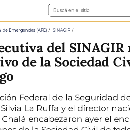
Buscar
en
el
sitio
l de Emergencias (AFE)
SINAGIR
jecutiva del SINAGIR 
vo de la Sociedad Civ
sgo
ación Federal de la Seguridad de
Silvia La Ruffa y el director na
an Chalá encabezaron ayer el en
nes de la Sociedad Civil de todo 