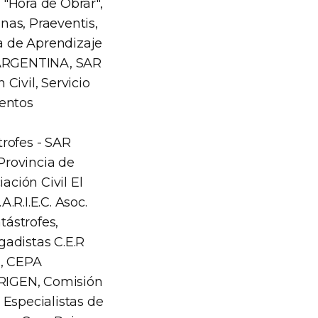
"Hora de Obrar",
nas, Praeventis,
ma de Aprendizaje
R ARGENTINA, SAR
Civil, Servicio
ventos
rofes - SAR
Provincia de
ación Civil El
.R.I.E.C. Asoc.
ástrofes,
gadistas C.E.R
a, CEPA
 RIGEN, Comisión
 Especialistas de