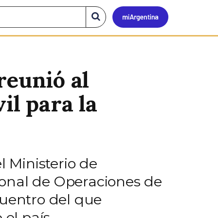
Mi
Buscar
en
el
Argen
sitio
reunió al
il para la
l Ministerio de
cional de Operaciones de
cuentro del que
el país.