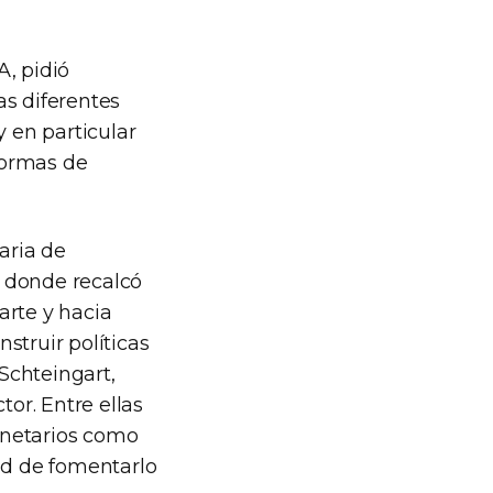
A, pidió
as diferentes
y en particular
 formas de
aria de
o donde recalcó
arte y hacia
struir políticas
 Schteingart,
tor. Entre ellas
onetarios como
ad de fomentarlo