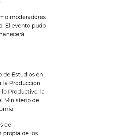
.
 como moderadores
ld. El evento pudo
rmanecerá
io de Estudios en
a la Producción
llo Productivo, la
l Ministerio de
nomía.
as de
n propia de los