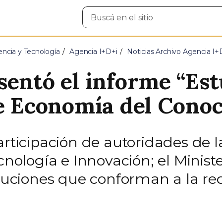
Buscar
en
el
sitio
encia y Tecnología
Agencia I+D+i
Noticias Archivo Agencia I+
sentó el informe “Est
de Economía del Cono
articipación de autoridades de l
cnología e Innovación; el Minist
ituciones que conforman a la re