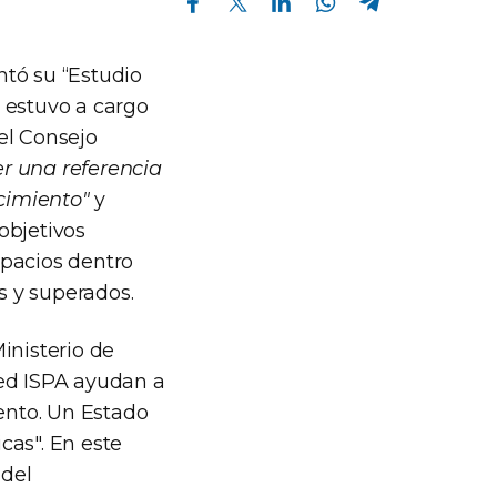
ntó su “Estudio
 estuvo a cargo
el Consejo
er una referencia
cimiento"
y
objetivos
espacios dentro
s y superados.
inisterio de
Red ISPA ayudan a
ento. Un Estado
icas". En este
 del