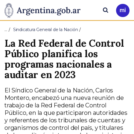
Pasar al contenido principal
Presidencia
Buscar
Ir
a
de
Mi
…
Sindicatura General de la Nación
Arg
la
La Red Federal de Control
Nación
Público planifica los
programas nacionales a
auditar en 2023
El Síndico General de la Nación, Carlos
Montero, encabezó una nueva reunión de
trabajo de la Red Federal de Control
Público, en la que participaron autoridades
y referentes de los tribunales de cuentas y
organismos de control del país, y titulares