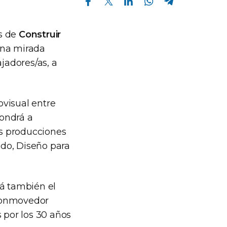
s de
Construir
una mirada
jadores/as, a
ovisual entre
ondrá a
us producciones
ndo, Diseño para
rá también el
 conmovedor
s por los 30 años