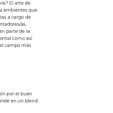
os? El arte de
era ambientes que
tas a cargo de
ntadores/as,
an parte de la
zontal como así
n el campo más
ón por el buen
 funde en un blend