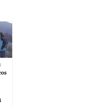
3
cos
3