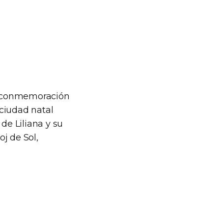
la conmemoración
 ciudad natal
de Liliana y su
j de Sol,