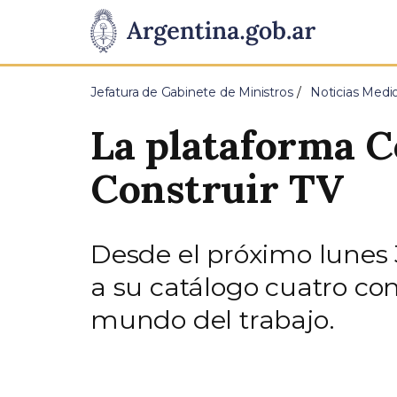
Pasar al contenido principal
Presidencia
de
Jefatura de Gabinete de Ministros
Noticias Medi
la
La plataforma C
Nación
Construir TV
Desde el próximo lunes 3
a su catálogo cuatro con
mundo del trabajo.