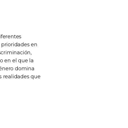
iferentes
y prioridades en
scriminación,
o en el que la
género domina
s realidades que