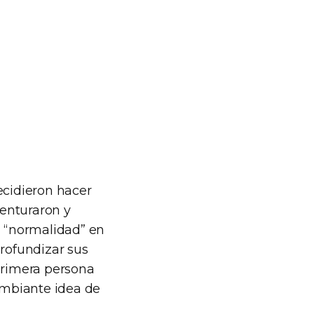
ecidieron hacer
enturaron y
u “normalidad” en
 profundizar sus
 primera persona
ambiante idea de