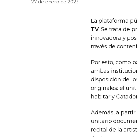
27 de enero de 2023
La plataforma pú
TV
. Se trata de
innovadora y posi
través de conten
Por esto, como p
ambas institucio
disposición del p
originales: el un
habitar y Catador
Además, a partir
unitario document
recital de la arti