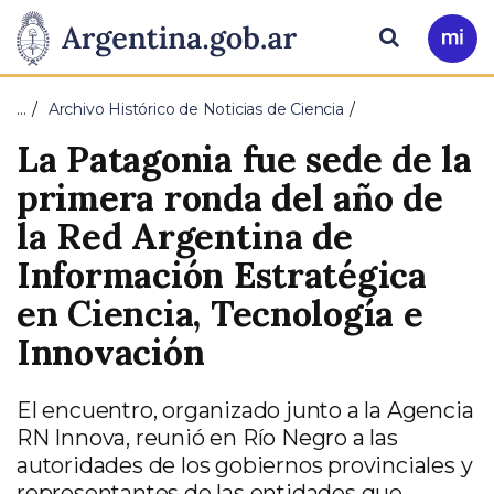
Pasar al contenido principal
Presidencia
Buscar
Ir
a
de
Mi
…
Archivo Histórico de Noticias de Ciencia
Arg
la
La Patagonia fue sede de la
Nación
primera ronda del año de
la Red Argentina de
Información Estratégica
en Ciencia, Tecnología e
Innovación
El encuentro, organizado junto a la Agencia
RN Innova, reunió en Río Negro a las
autoridades de los gobiernos provinciales y
representantes de las entidades que