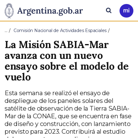
Pasar al contenido principal
Presidencia
Buscar
Ir
a
de
Mi
…
Comisión Nacional de Actividades Espaciales
Arg
la
La Misión SABIA-Mar
Nación
avanza con un nuevo
ensayo sobre el modelo de
vuelo
Esta semana se realizó el ensayo de
despliegue de los paneles solares del
satélite de observación de la Tierra SABIA-
Mar de la CONAE, que se encuentra en fase
de diseño y construcción, con lanzamiento
previsto para 2023. Contribuirá al estudio