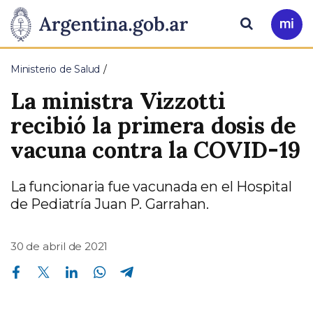
Pasar al contenido principal
Presidencia
Buscar
Ir
a
de
Mi
Ministerio de Salud
Arg
la
La ministra Vizzotti
Nación
recibió la primera dosis de
vacuna contra la COVID-19
La funcionaria fue vacunada en el Hospital
de Pediatría Juan P. Garrahan.
30 de abril de 2021
Compartir en Facebook
Compartir en Twitter
Compartir en Linkedin
Compartir en Whatsapp
Compartir en Telegram