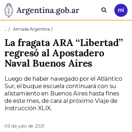
Pasar al contenido principal
Presidencia
Buscar
Ir
a
de
Mi
…
Armada Argentina
Arg
la
La fragata ARA “Libertad”
Nación
regresó al Apostadero
Naval Buenos Aires
Luego de haber navegado por el Atlántico
Sur, el buque escuela continuará con su
alistamiento en Buenos Aires hasta fines
de este mes, de cara al próximo Viaje de
Instrucción XLIX.
09 de julio de 2021