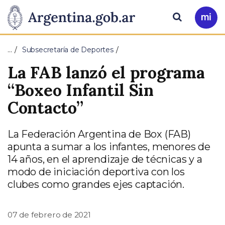
Pasar al contenido principal
Presidencia
Buscar
Ir
a
de
Mi
…
Subsecretaría de Deportes
Arg
la
La FAB lanzó el programa
Nación
“Boxeo Infantil Sin
Contacto”
La Federación Argentina de Box (FAB)
apunta a sumar a los infantes, menores de
14 años, en el aprendizaje de técnicas y a
modo de iniciación deportiva con los
clubes como grandes ejes captación.
07 de febrero de 2021