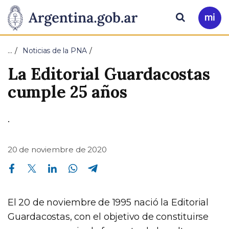
Pasar al contenido principal
Presidencia
Buscar
Ir
a
de
Mi
…
Noticias de la PNA
Arg
la
La Editorial Guardacostas
Nación
cumple 25 años
.
20 de noviembre de 2020
Compartir en Facebook
Compartir en Twitter
Compartir en Linkedin
Compartir en Whatsapp
Compartir en Telegram
El 20 de noviembre de 1995 nació la Editorial
Guardacostas, con el objetivo de constituirse