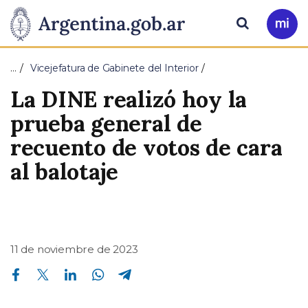
Pasar al contenido principal
Presidencia
Buscar
Ir
a
de
Mi
…
Vicejefatura de Gabinete del Interior
Arg
la
La DINE realizó hoy la
Nación
prueba general de
recuento de votos de cara
al balotaje
11 de noviembre de 2023
Compartir en Facebook
Compartir en Twitter
Compartir en Linkedin
Compartir en Whatsapp
Compartir en Telegram