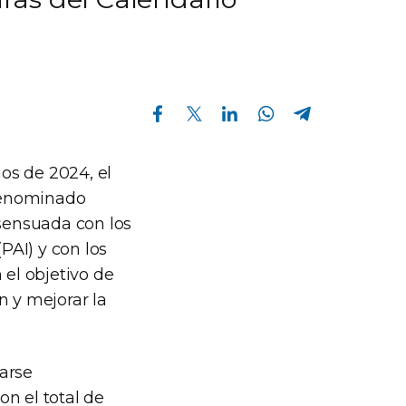
Compartir en Facebook
Compartir en Twitter
Compartir en Linkedin
Compartir en Whatsapp
Compartir en Telegram
ños de 2024, el
denominado
sensuada con los
PAI) y con los
el objetivo de
n y mejorar la
arse
n el total de