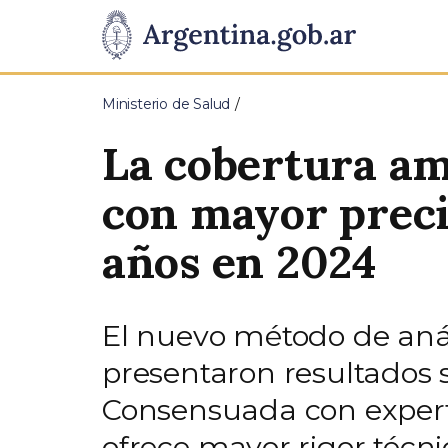
Pasar al contenido principal
Presidencia
de
Ministerio de Salud
la
La cobertura am
Nación
con mayor precis
años en 2024
El nuevo método de análi
presentaron resultados s
Consensuada con experto
ofrece mayor rigor técni