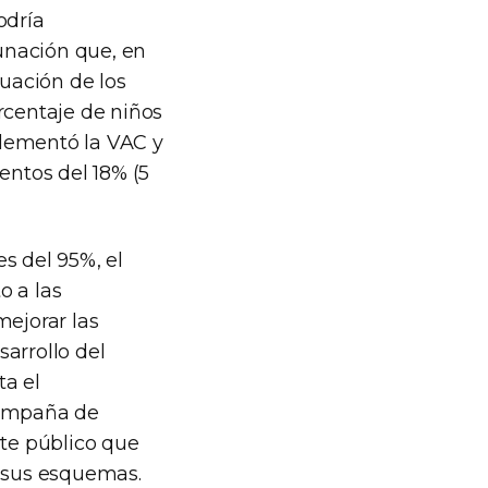
odría
unación que, en
aluación de los
rcentaje de niños
plementó la VAC y
ntos del 18% (5
s del 95%, el
o a las
mejorar las
arrollo del
ta el
campaña de
te público que
r sus esquemas.