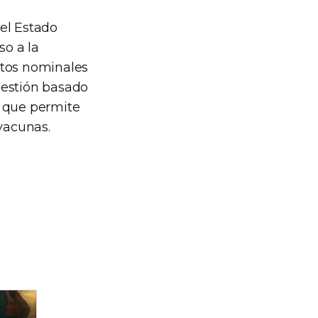
el Estado
so a la
atos nominales
gestión basado
s que permite
 vacunas.