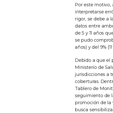
Por este motivo,
interpretarse er
rigor, se debe a l
datos entre ambo
de 5 y 11 años q
se pudo comproba
años) y del 9% (1
Debido a que el 
Ministerio de Sa
jurisdicciones a 
coberturas. Dent
Tablero de Monit
seguimiento de l
promoción de la 
busca sensibiliz