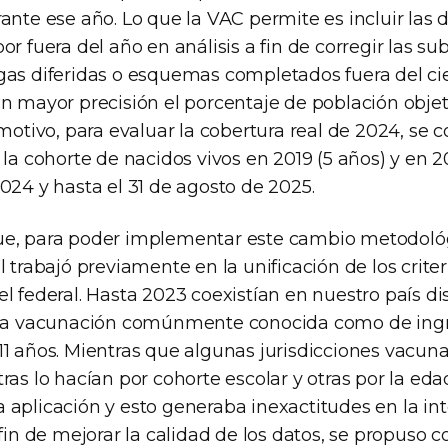
ante ese año. Lo que la VAC permite es incluir las 
or fuera del año en análisis a fin de corregir las s
gas diferidas o esquemas completados fuera del cie
on mayor precisión el porcentaje de población objet
 motivo, para evaluar la cobertura real de 2024, se 
 la cohorte de nacidos vivos en 2019 (5 años) y en 20
024 y hasta el 31 de agosto de 2025.
e, para poder implementar este cambio metodológi
l trabajó previamente en la unificación de los criter
l federal. Hasta 2023 coexistían en nuestro país di
 la vacunación comúnmente conocida como de ingr
11 años. Mientras que algunas jurisdicciones vacun
ras lo hacían por cohorte escolar y otras por la ed
 aplicación y esto generaba inexactitudes en la in
 fin de mejorar la calidad de los datos, se propuso c