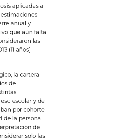
dosis aplicadas a
ubestimaciones
rre anual y
ivo que aún falta
consideraron las
13 (11 años)
co, la cartera
ios de
stintas
eso escolar y de
aban por cohorte
ad de la persona
terpretación de
onsiderar solo las