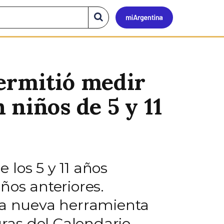
Mi
Buscar
en
el
Argen
sitio
ermitió medir
 niños de 5 y 11
los 5 y 11 años
ños anteriores.
sta nueva herramienta
uras del Calendario