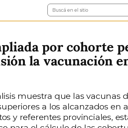
Buscar
en
el
sitio
pliada por cohorte p
ión la vacunación en
sis muestra que las vacunas de 
uperiores a los alcanzados en a
s y referentes provinciales, e
co para el cálculo de las cobert