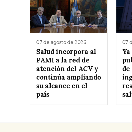
07 de agosto de 2026
07 
Salud incorpora al
Ya
PAMI a la red de
pu
atención del ACV y
de
continúa ampliando
in
su alcance en el
re
país
sa