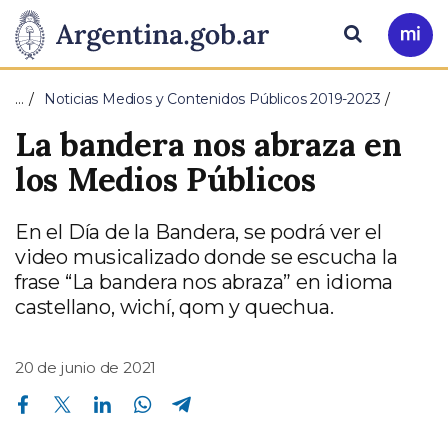
Pasar al contenido principal
Presidencia
Buscar
Ir
a
de
Mi
…
Noticias Medios y Contenidos Públicos 2019-2023
Arg
la
La bandera nos abraza en
Nación
los Medios Públicos
En el Día de la Bandera, se podrá ver el
video musicalizado donde se escucha la
frase “La bandera nos abraza” en idioma
castellano, wichí, qom y quechua.
20 de junio de 2021
Compartir en Facebook
Compartir en Twitter
Compartir en Linkedin
Compartir en Whatsapp
Compartir en Telegram