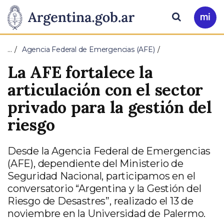
Pasar al contenido principal
Presidencia
Buscar
Ir
a
de
Mi
…
Agencia Federal de Emergencias (AFE)
Arg
la
La AFE fortalece la
Nación
articulación con el sector
privado para la gestión del
riesgo
Desde la Agencia Federal de Emergencias
(AFE), dependiente del Ministerio de
Seguridad Nacional, participamos en el
conversatorio “Argentina y la Gestión del
Riesgo de Desastres”, realizado el 13 de
noviembre en la Universidad de Palermo.