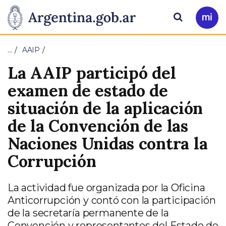
Pasar al contenido principal
Presidencia
Buscar
Ir
a
de
Mi
…
AAIP
Arg
la
La AAIP participó del
Nación
examen de estado de
situación de la aplicación
de la Convención de las
Naciones Unidas contra la
Corrupción
La actividad fue organizada por la Oficina
Anticorrupción y contó con la participación
de la secretaría permanente de la
Convención y representantes del Estado de