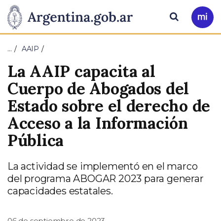
Pasar al contenido principal
Presidencia
Buscar
Ir
a
de
Mi
…
AAIP
Arg
la
La AAIP capacita al
Nación
Cuerpo de Abogados del
Estado sobre el derecho de
Acceso a la Información
Pública
La actividad se implementó en el marco
del programa ABOGAR 2023 para generar
capacidades estatales.
06 de septiembre de 2023