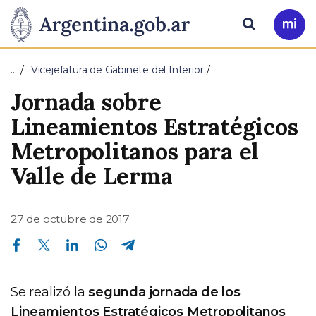
Pasar al contenido principal
Presidencia
Buscar
Ir
a
de
Mi
…
Vicejefatura de Gabinete del Interior
Arg
la
Jornada sobre
Nación
Lineamientos Estratégicos
Metropolitanos para el
Valle de Lerma
27 de octubre de 2017
Compartir en Facebook
Compartir en Twitter
Compartir en Linkedin
Compartir en Whatsapp
Compartir en Telegram
Se realizó la
segunda jornada de los
Lineamientos Estratégicos Metropolitanos