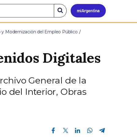
Mi
Buscar
en
el
Argen
sitio
o y Modernización del Empleo Público
nidos Digitales
rchivo General de la
 del Interior, Obras
Compartir en Facebook
Compartir en Twitter
Compartir en Linkedin
Compartir en Whatsapp
Compartir en Telegram