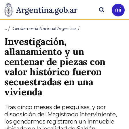
Pasar al contenido principal
Presidencia
Buscar
Ir
a
de
Mi
…
Gendarmería Nacional Argentina
Arg
la
Investigación,
Nación
allanamiento y un
centenar de piezas con
valor histórico fueron
secuestradas en una
vivienda
Tras cinco meses de pesquisas, y por
disposición del Magistrado interviniente,
los gendarmes registraron un inmueble
ubicado en la localidad de Saldán.