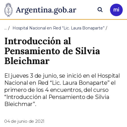
Pasar al contenido principal
Presidencia
Buscar
Ir
a
de
Mi
…
Hospital Nacional en Red “Lic. Laura Bonaparte”
Arg
la
Introducción al
Nación
Pensamiento de Silvia
Bleichmar
El jueves 3 de junio, se inició en el Hospital
Nacional en Red “Lic. Laura Bonaparte” el
primero de los 4 encuentros, del curso
“Introducción al Pensamiento de Silvia
Bleichmar”.
04 de junio de 2021