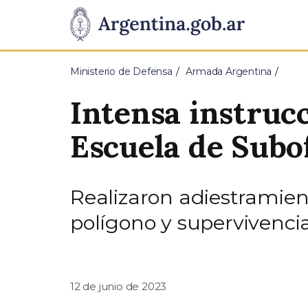
Pasar al contenido principal
Presidencia
de
Ministerio de Defensa
Armada Argentina
la
Intensa instrucc
Nación
Escuela de Subo
Realizaron adiestramient
polígono y supervivenci
12 de junio de 2023