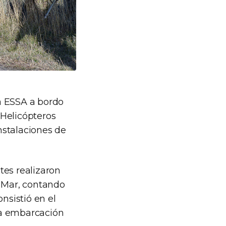
la ESSA a bordo
 Helicópteros
instalaciones de
tes realizaron
e Mar, contando
nsistió en el
la embarcación