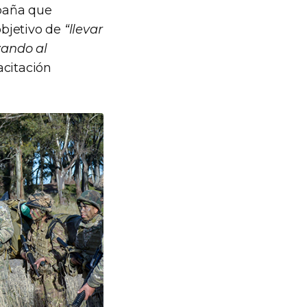
mpaña que
objetivo de
“llevar
zando al
acitación