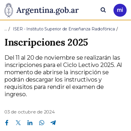
Pasar al contenido principal
Presidencia
Buscar
Ir
a
de
Mi
…
ISER - Instituto Superior de Enseñanza Radiofónica
Arg
la
Inscripciones 2025
Nación
Del 11 al 20 de noviembre se realizarán las
inscripciones para el Ciclo Lectivo 2025. Al
momento de abrirse la inscripción se
podrán descargar los instructivos y
requisitos para rendir el examen de
ingreso.
03 de octubre de 2024
Compartir en Facebook
Compartir en Twitter
Compartir en Linkedin
Compartir en Whatsapp
Compartir en Telegram