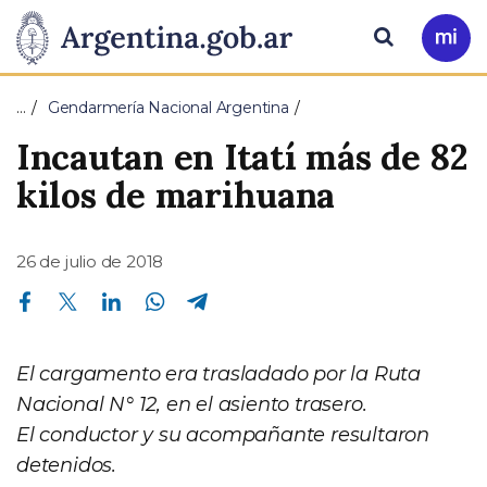
Pasar al contenido principal
Presidencia
Buscar
Ir
a
de
Mi
…
Gendarmería Nacional Argentina
Arg
la
Incautan en Itatí más de 82
Nación
kilos de marihuana
26 de julio de 2018
Compartir en Facebook
Compartir en Twitter
Compartir en Linkedin
Compartir en Whatsapp
Compartir en Telegram
El cargamento era trasladado por la Ruta
Nacional N° 12, en el asiento trasero.
El conductor y su acompañante resultaron
detenidos.