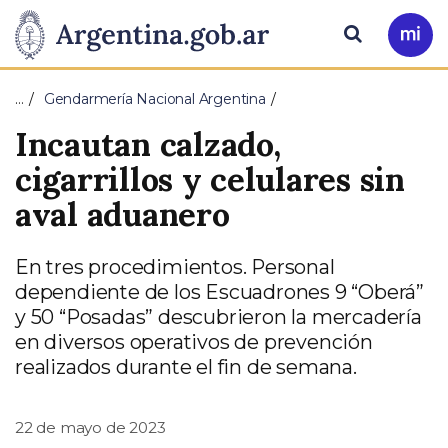
Pasar al contenido principal
Presidencia
Buscar
Ir
a
de
Mi
…
Gendarmería Nacional Argentina
Arg
la
Incautan calzado,
Nación
cigarrillos y celulares sin
aval aduanero
En tres procedimientos. Personal
dependiente de los Escuadrones 9 “Oberá”
y 50 “Posadas” descubrieron la mercadería
en diversos operativos de prevención
realizados durante el fin de semana.
22 de mayo de 2023