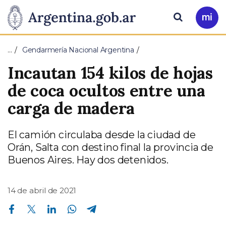
Pasar al contenido principal
Presidencia
Buscar
Ir
a
de
Mi
…
Gendarmería Nacional Argentina
Arg
la
Incautan 154 kilos de hojas
Nación
de coca ocultos entre una
carga de madera
El camión circulaba desde la ciudad de
Orán, Salta con destino final la provincia de
Buenos Aires. Hay dos detenidos.
14 de abril de 2021
Compartir en Facebook
Compartir en Twitter
Compartir en Linkedin
Compartir en Whatsapp
Compartir en Telegram