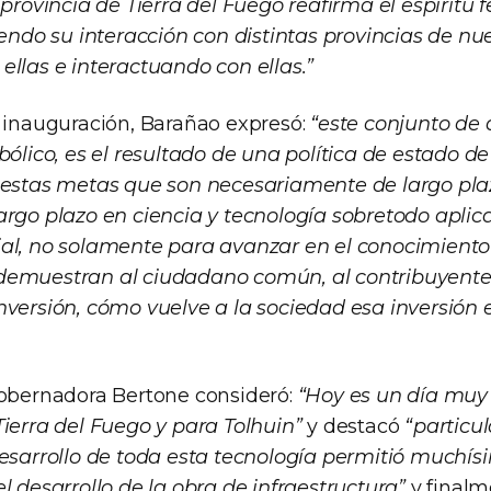
 provincia de Tierra del Fuego reafirma el espíritu f
o su interacción con distintas provincias de nue
ellas e interactuando con ellas.”
a inauguración, Barañao expresó:
“este conjunto de
bólico, es el resultado de una política de estado d
 estas metas que son necesariamente de largo plaz
argo plazo en ciencia y tecnología sobretodo aplica
al, no solamente para avanzar en el conocimiento
emuestran al ciudadano común, al contribuyente, 
nversión, cómo vuelve a la sociedad esa inversión 
Gobernadora Bertone consideró:
“Hoy es un día muy
Tierra del Fuego y para Tolhuin”
y destacó
“particu
desarrollo de toda esta tecnología permitió muchí
l desarrollo de la obra de infraestructura”
y finalm