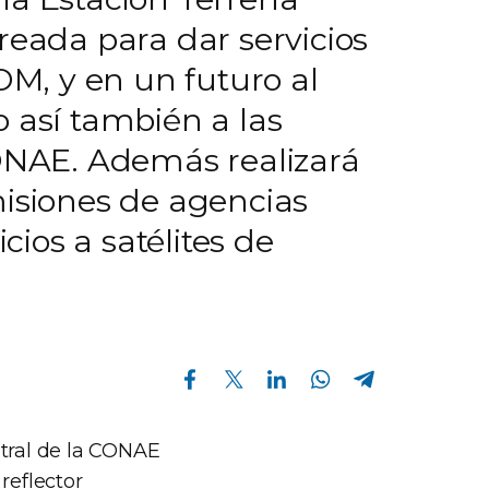
reada para dar servicios
OM, y en un futuro al
 así también a las
CONAE. Además realizará
misiones de agencias
cios a satélites de
Compartir en Facebook
Compartir en Twitter
Compartir en Linkedin
Compartir en Whatsapp
Compartir en Telegram
stral de la CONAE
reflector