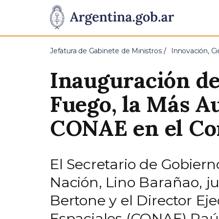
Pasar al contenido principal
Presidencia
de
Jefatura de Gabinete de Ministros
Innovación, Ci
la
Inauguración de
Nación
Fuego, la Más Au
CONAE en el Co
El Secretario de Gobiern
Nación, Lino Barañao, j
Bertone y el Director Ej
Espaciales (CONAE) Raúl