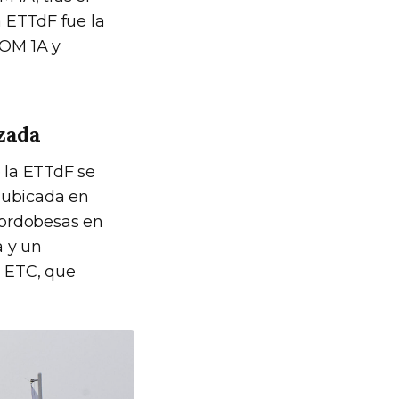
a ETTdF fue la
COM 1A y
zada
e la ETTdF se
 ubicada en
 cordobesas en
a y un
a ETC, que