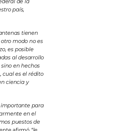
ederal de la
stro país,
 antenas tienen
e otro modo no es
o, es posible
das al desarrollo
 sino en hechos
cual es el rédito
en ciencia y
 importante para
larmente en el
simos puestos de
ente afirmó
“le