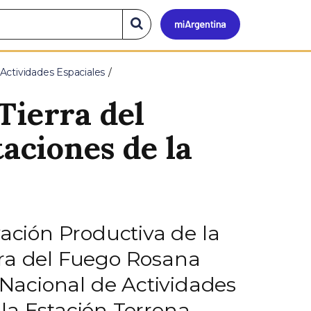
Mi
Buscar
en
el
Argen
sitio
Actividades Espaciales
Tierra del
taciones de la
vación Productiva de la
rra del Fuego Rosana
 Nacional de Actividades
la Estación Terrena