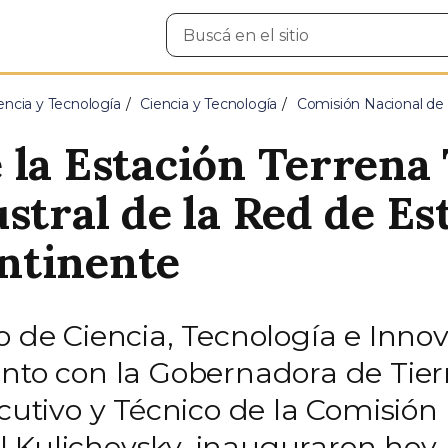
Buscar
en
el
sitio
encia y Tecnología
Ciencia y Tecnología
Comisión Nacional de 
 la Estación Terrena 
stral de la Red de Es
ntinente
o de Ciencia, Tecnología e Inno
unto con la Gobernadora de Tie
ecutivo y Técnico de la Comisión
 Kulichevsky, inauguraron hoy, 