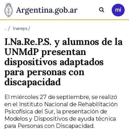
Pasar al contenido principal
Presidencia
Buscar
Ir
a
de
Mi
…
Inareps
Arg
la
I.Na.Re.P.S. y alumnos de la
Nación
UNMdP presentan
dispositivos adaptados
para personas con
discapacidad
El miércoles 27 de septiembre, se realizó
en el Instituto Nacional de Rehabilitación
Psicofísica del Sur, la presentación de
Modelos y Dispositivos de ayuda técnica
para Personas con Discapacidad.