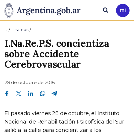
Pasar al contenido principal
Presidencia
Buscar
Ir
a
de
Mi
…
Inareps
Arg
la
I.Na.Re.P.S. concientiza
Nación
sobre Accidente
Cerebrovascular
28 de octubre de 2016
Compartir en Facebook
Compartir en Twitter
Compartir en Linkedin
Compartir en Whatsapp
Compartir en Telegram
El pasado viernes 28 de octubre, el Instituto
Nacional de Rehabilitación Psicofísica del Sur
salió a la calle para concientizar a los