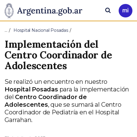
Pasar al contenido principal
Presidencia
Buscar
Ir
a
de
Mi
…
Hospital Nacional Posadas
Arg
la
Implementación del
Nación
Centro Coordinador de
Adolescentes
Se realizó un encuentro en nuestro
Hospital Posadas
para la implementación
del
Centro Coordinador de
Adolescentes
, que se sumará al Centro
Coordinador de Pediatría en el Hospital
Garrahan.