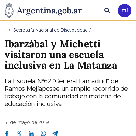
Pasar al contenido principal
Presidencia
Buscar
Ir
a
de
Mi
…
Secretaría Nacional de Discapacidad
Arg
la
Ibarzábal y Michetti
Nación
visitaron una escuela
inclusiva en La Matanza
La Escuela N°62 “General Lamadrid” de
Ramos Mejíaposee un amplio recorrido de
trabajo con la comunidad en materia de
educación inclusiva
31 de mayo de 2019
Compartir en Facebook
Compartir en Twitter
Compartir en Linkedin
Compartir en Whatsapp
Compartir en Telegram