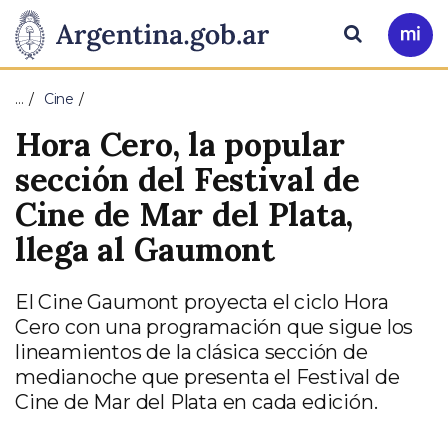
Pasar al contenido principal
Presidencia
Buscar
Ir
a
de
Mi
…
Cine
Arg
la
Hora Cero, la popular
Nación
sección del Festival de
Cine de Mar del Plata,
llega al Gaumont
El Cine Gaumont proyecta el ciclo Hora
Cero con una programación que sigue los
lineamientos de la clásica sección de
medianoche que presenta el Festival de
Cine de Mar del Plata en cada edición.