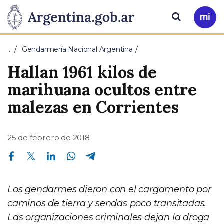
Pasar al contenido principal
Presidencia
Buscar
Ir
a
de
Mi
…
Gendarmería Nacional Argentina
Arg
la
Hallan 1961 kilos de
Nación
marihuana ocultos entre
malezas en Corrientes
25 de febrero de 2018
Compartir en Facebook
Compartir en Twitter
Compartir en Linkedin
Compartir en Whatsapp
Compartir en Telegram
Los gendarmes dieron con el cargamento por
caminos de tierra y sendas poco transitadas.
Las organizaciones criminales dejan la droga