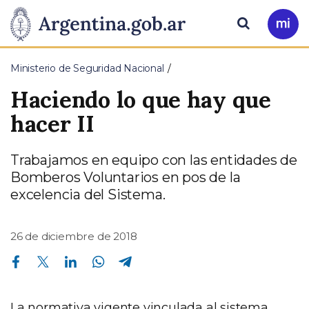
Pasar al contenido principal
Presidencia
Buscar
Ir
a
de
Mi
Ministerio de Seguridad Nacional
Arg
la
Haciendo lo que hay que
Nación
hacer II
Trabajamos en equipo con las entidades de
Bomberos Voluntarios en pos de la
excelencia del Sistema.
26 de diciembre de 2018
Compartir en Facebook
Compartir en Twitter
Compartir en Linkedin
Compartir en Whatsapp
Compartir en Telegram
La normativa vigente vinculada al sistema