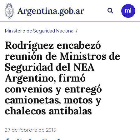
Pasar al contenido principal
Presidencia
Buscar
Ir
a
de
Mi
Ministerio de Seguridad Nacional
Arg
la
Rodríguez encabezó
Nación
reunión de Ministros de
Seguridad del NEA
Argentino, firmó
convenios y entregó
camionetas, motos y
chalecos antibalas
27 de febrero de 2015
Compartir en Facebook
Compartir en Twitter
Compartir en Linkedin
Compartir en Whatsapp
Compartir en Telegram