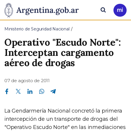
Pasar al contenido principal
Presidencia
Buscar
Ir
a
de
Mi
Ministerio de Seguridad Nacional
Arg
la
Operativo "Escudo Norte":
Nación
Interceptan cargamento
aéreo de drogas
07 de agosto de 2011
Compartir en Facebook
Compartir en Twitter
Compartir en Linkedin
Compartir en Whatsapp
Compartir en Telegram
La Gendarmería Nacional concretó la primera
intercepción de un transporte de drogas del
"Operativo Escudo Norte" en las inmediaciones